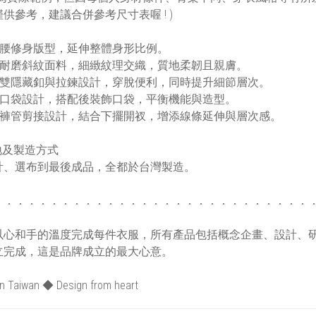
供參考，建議合併參考尺寸表喔 ! )
中高腰修身版型，延伸整體身形比例。
特選耐磨斜紋面料，細緻紋理交織，質地柔韌且親膚。
褲頭雙隱藏釦與拉鍊設計，穿脫便利，同時提升細節層次。
兩側口袋設計，搭配後裝飾口袋，平衡機能與造型。
前後褲管剪接設計，結合下擺開衩，增添線條延伸與層次感。
地及製造方式
計、選布到最後成品，全都於台灣製造。
．．．．．．．．．．．．．．．．．．．．．．．．．．．．
MI以心和手的溫度完成每件衣服，所有產品包括概念企畫、設計
立完成，這是品牌成立的最大心意。
n Taiwan ◆ Design from heart