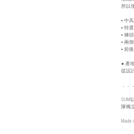
所以僅
▪ 
▪ 
▪ 
▪ 
▪ 
● 產
從設
．．
SU
隊獨
Made i