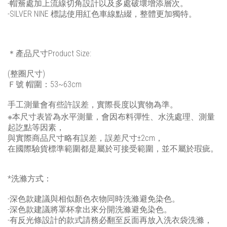
-帽簷處加上流線切角設計以及多處破壞增添層次。
-SILVER NINE 標誌使用紅色車線點綴，整體更加獨特。
＊產品尺寸Product Size:
(整圈尺寸)
Ｆ號 帽圍：53~63cm
手工測量會有些許誤差，實際長度以實物為準。
※本尺寸表皆為水平測量，會因布料彈性、水洗處理、測量
起訖點等因素，
與實際商品尺寸略有誤差，誤差尺寸±2cm，
在國際驗貨標準範圍都是屬於可接受範圍，並不屬於瑕疵。
*洗滌方式：
-深色款建議與相似顏色衣物同時洗滌避免染色。
-深色款建議將罩杯拿出來分開洗滌避免染色。
-
有反光條設計的款式請務必翻至反面再放入洗衣袋洗滌，