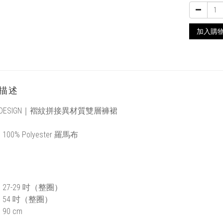
加入購
描述
DESIGN｜
褶紋拼接異材質雙層褲裙
：
100%
Polyester 羅馬布
：
7-29 吋
（整圈）
54 吋
（整圈）
90 cm