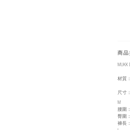
商品
MUKK 
材質
尺寸
M
腰圍：2
臀圍：
褲長：