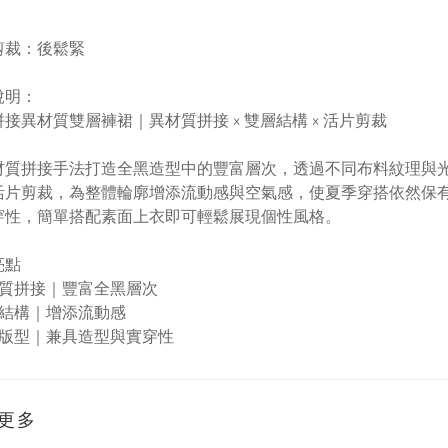
剪裁
：
後
鬆緊
說明：
接異材質雙層褲裙｜異材質拼接 × 雙層結構 × 活片剪裁
材質拼接手法打造全黑造型中的豐富層次，透過不同布料紋理與
活片剪裁，為整體輪廓增添流動感與空氣感，使夏季穿搭依然保
穿性，簡單搭配素面上衣即可輕鬆展現個性風格。
亮點
質拼接｜豐富全黑層次
結構｜增添流動感
版型｜兼具造型與實穿性
更多