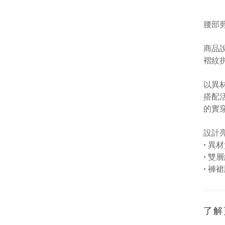
腰部
商品
褶紋拼
以異
搭配
的實
設計
•
異材
•
雙層
•
褲裙
了解