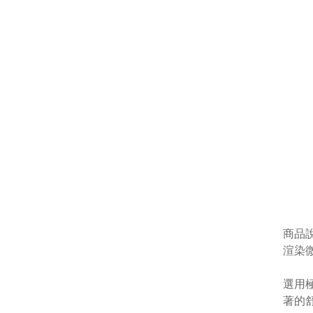
商品
渲染微
選用
著的