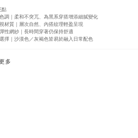
亮點
色調｜柔和不突兀、為黑系穿搭增添細膩變化
視材質｜層次自然、內搭紋理輕盈呈現
彈性網紗｜長時間穿著仍保持舒適
選擇｜沙漠色／灰褐色皆易於融入日常配色
更多