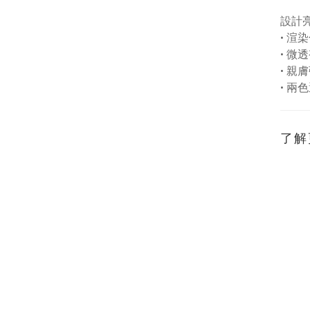
設計
•
渲染
•
微透
•
親膚
•
兩色
了解