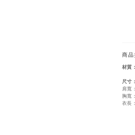
商品
材質
尺寸
肩寬：
胸寬：
衣長：