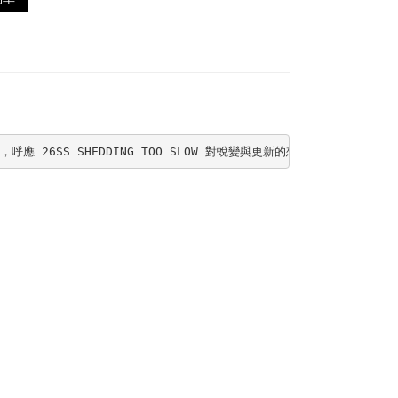
 SHEDDING TOO SLOW 對蛻變與更新的想像。正面採用斑駁蛇紋布料，並新增一道橫向 Nyno