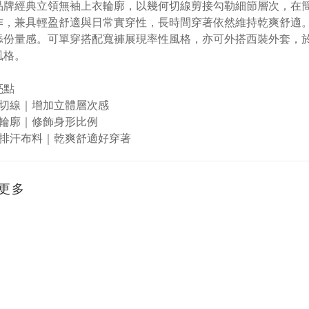
品牌經典立領無袖上衣輪廓，以幾何切線剪接勾勒細節層次，在
作，兼具輕盈舒適與日常實穿性，長時間穿著依然維持乾爽舒適
添份量感。可單穿搭配寬褲展現率性風格，亦可外搭西裝外套，
風格。
亮點
切線｜增加立體層次感
輪廓｜修飾身形比例
排汗布料｜乾爽舒適好穿著
更多