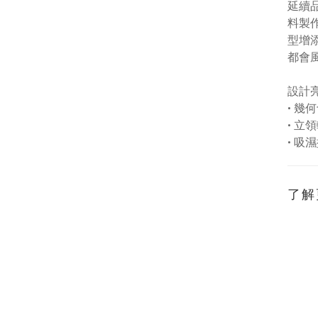
延續
料製
型增
都會
設計
•
幾何
•
立領
•
吸濕
了解