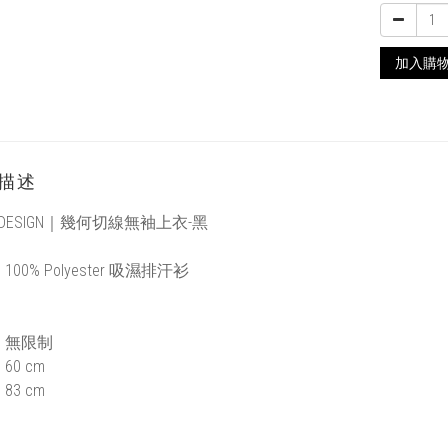
加入購
描述
DESIGN｜
幾何切線無袖上衣-黑
：
100%
Polyester 吸濕排汗衫
：
：無限制
60 cm
83 cm