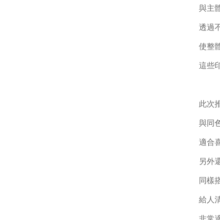
與主
透過
使整
這些
此次
與同
適合
另外
同樣
給人
非常