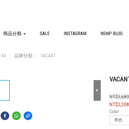
商品分類
SALE
INSTAGRAM
NSNP BLOG
 All
品牌分類
VACANT
VACANT
NT$3,68
NT$2,20
E
Color