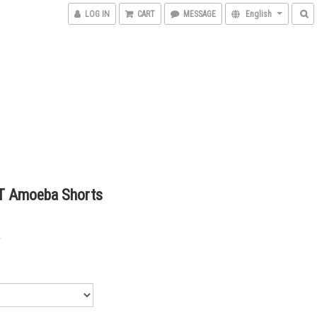
LOG IN
CART
MESSAGE
English
 Amoeba Shorts
0
8