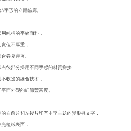
出A字形的立體輪廓。
選用純棉的平紋面料，
扎實但不厚重，
適合春夏穿著。
和右後部分採用不同手感的材質拼接，
用不收邊的縫合技術，
了平面外觀的細節豐富度。
側的右前片和左後片印有本季主題的變形蟲文字，
絲光植絨表面，