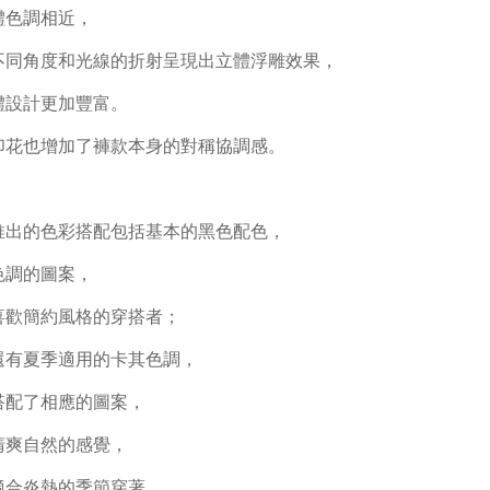
體色調相近，
不同角度和光線的折射呈現出立體浮雕效果，
體設計更加豐富。
印花也增加了褲款本身的對稱協調感。
推出的色彩搭配包括基本的黑色配色，
色調的圖案，
喜歡簡約風格的穿搭者；
還有夏季適用的卡其色調，
搭配了相應的圖案，
清爽自然的感覺，
適合炎熱的季節穿著。