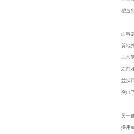
塑造
面料
質地
非常
左前
並採
突出
另一
採用