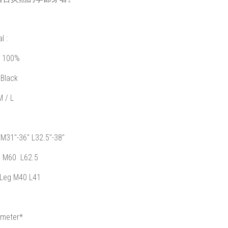
al
:
n 100%
 Black
M / L
M31"-36" L32.5"-38"
h M60 L62.5
Leg M40 L41
imeter*