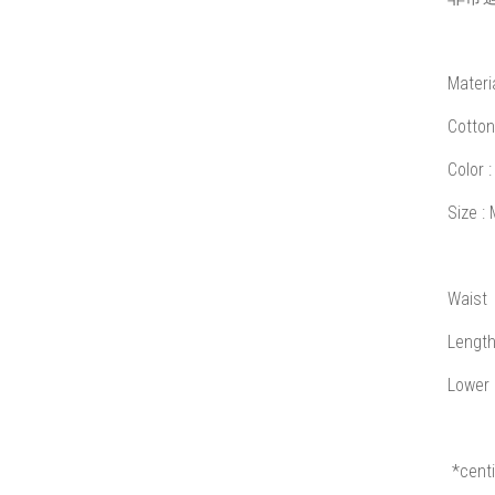
Materi
Cotto
Color
:
Size
: 
Waist 
Lengt
Lower 
*
cent