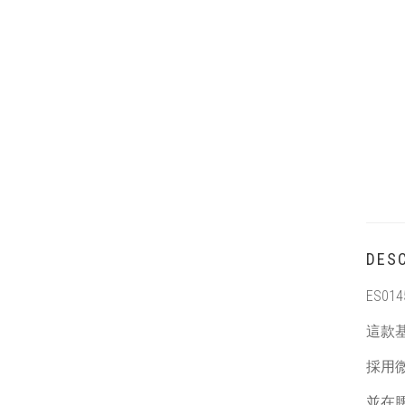
DESC
ES014
這款
採用
並在