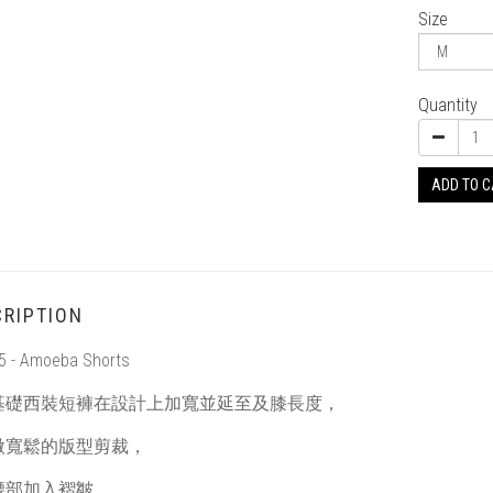
Size
Quantity
ADD TO 
RIPTION
5 - Amoeba Shorts
基礎西裝短褲在設計上加寬並延至及膝長度，
微寬鬆的版型剪裁，
腰部加入褶皺，