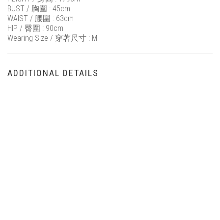
BUST / 胸圍 : 45cm
WAIST / 腰圍 : 63cm
HIP / 臀圍 : 90cm
Wearing Size / 穿著尺寸 : M
ADDITIONAL DETAILS