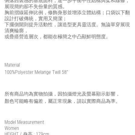
俐落西裝感的基底面料，進一步平衡中性結構與柔和線條，
展現簡約卻不失份量的質感。
胸前摺線延伸比例，修飾身形並增添立體結構；口袋以下翻
設計打破傳統，實用又簡潔；
下擺側開則提升活動性，讓造型更具靈活度。無論單穿展現
清爽輪廓，
或疊搭營造層次，都能在極簡之中凸顯鮮明態度。
Material
100%Polyester Melange Twill 58"
所有商品均為實物拍攝，因拍攝燈光及螢幕顯示影響，
顏色可能略有偏差，屬正常現象，請以實際商品為準。
Model Measurement
Women
HEIGHT / 身高 : 179cm