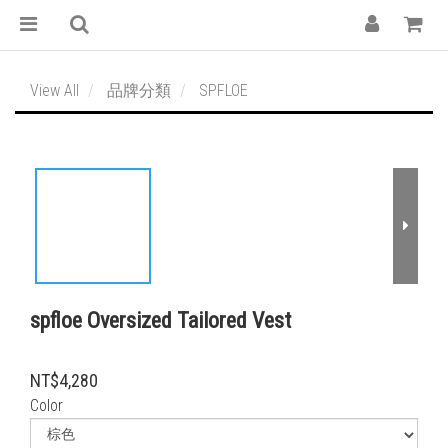
View All
品牌分類
SPFLOE
spfloe Oversized Tailored Vest
NT$4,280
Color