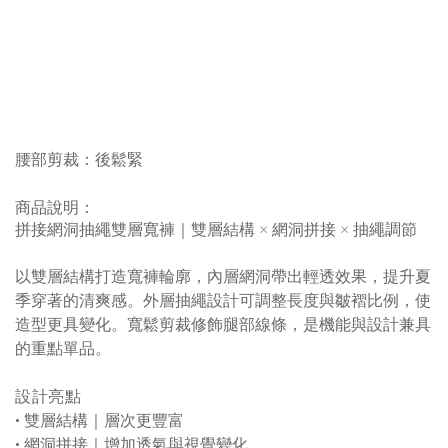
腰部剪裁
：
後
鬆緊
商品說明：
拼接網洞抽繩雙層寬褲｜雙層結構 × 網洞拼接 × 抽繩調節
以雙層結構打造寬褲輪廓，內層網洞帶出輕透效果，提升夏
季穿著的清爽感。外層抽繩設計可調整長度與皺褶比例，使
造型更具變化。寬鬆剪裁修飾腿部線條，是機能與設計兼具
的重點單品。
設計亮點
•
雙層結構｜層次更豐富
•
網洞拼接｜增加透氣與視覺變化