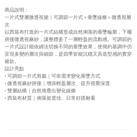
商品說明：
一片
式
雙層
微
透視
裙
｜
可
調節
一片
式 ×
垂
墜
線條 ×
微
透視
層
次
以
西裝
布
打造
的
一片
式
結構
形成
自然
俐落
的
垂
墜
輪廓，
下襬
拼
接
微
透視
麻紗，
讓
整體
多
了
一層
輕盈
的
流動
感。
可
調節
的
一片
式
設計
能
依
綁
法
切換
不同
的
垂
墜
效果，
使
簡約
基調
中
仍
呈現
多變
的
層次
與
細節，
是
四季
皆
能
沉
穩
又
具
造型
感
的
實
穿
裙
款。
設計
亮
點
•
可
調節
一片
式
剪裁
｜
可
依
需求
變化
垂
墜
方式
•
微
透視
麻紗
拼
接
｜
增添
輕盈
層次、
提升
視覺
深度
•
雙層
結構
｜
自然
堆疊
出
變化
線條
•
西裝
布
材質
｜
俐落
挺
度
佳、
日常
好
搭
耐
看