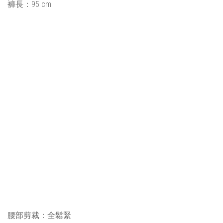
褲長：95 cm
腰部剪裁
：
全
鬆緊