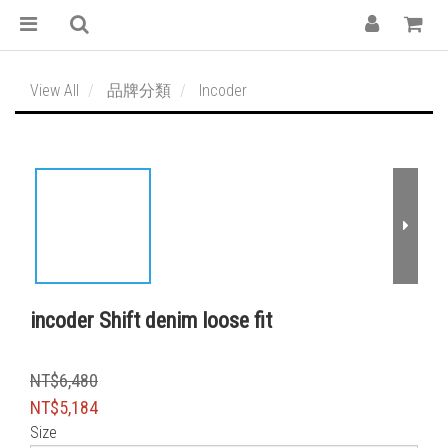
View All
品牌分類
Incoder
incoder Shift denim loose fit
NT$6,480
NT$5,184
Size