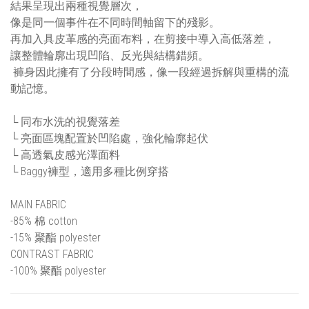
結果呈現出兩種視覺層次，
像是同一個事件在不同時間軸留下的殘影。
再加入具皮革感的亮面布料，在剪接中導入高低落差，
讓整體輪廓出現凹陷、反光與結構錯頻。
褲身因此擁有了分段時間感，像一段經過拆解與重構的流
動記憶。
└ 同布水洗的視覺落差
└ 亮面區塊配置於凹陷處，強化輪廓起伏
└ 高透氣皮感光澤面料
└ Baggy褲型，適用多種比例穿搭
MAIN FABRIC
-85% 棉 cotton
-15% 聚酯 polyester
CONTRAST FABRIC
-100% 聚酯 polyester