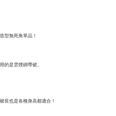
個造型無死角單品！
用的是
雲煙綁帶裙
。
外裙長也是各種身高都適合！