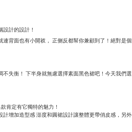
稱設計的設計！
就連背面也有小開衩， 正侧反都幫你兼顧到了！絕對是
調不失衡！ 下半身就無慮選擇素面黑色裙吧！今天我們選
經典款肯定有它獨特的魅力！
設計增加造型感 澎度和圓裙設計讓整體更帶俏皮感，另