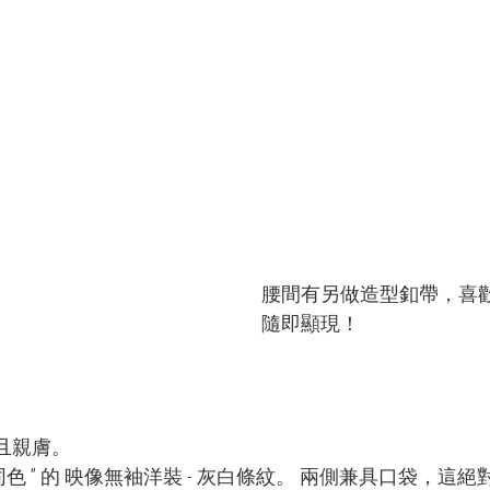
腰間有另做造型釦帶，喜
隨即顯現！
且親膚。
色 ” 的 映像無袖洋裝 - 灰白條紋。 兩側兼具口袋，這