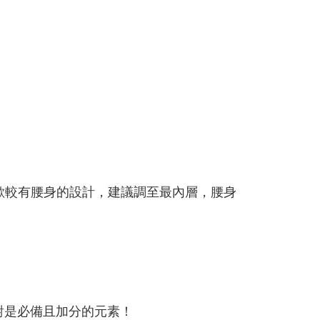
歡較有腰身的設計，建議調至最內層，腰身
絕對是必備且加分的元素！