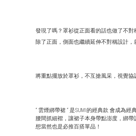
發現了嗎？罩衫從正面看的話也做了不對
除了正面，側面也繼續延伸不對稱設計，
將重點擺放於罩衫，不互搶風采，視覺協
“
雲煙綁帶裙
“ 是SUMI的經典款 會成為
腰間抓細褶，讓裙子本身帶點澎度，綁帶
想當然也是必推百搭單品！