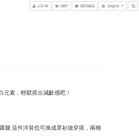
LOG IN
CART
MESSAGE
English
白元素，輕鬆搭出減齡感吧！
露腿 這件洋裝也可換成罩衫做穿搭，兩種